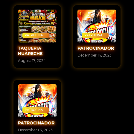
PATROCINAD
PATROCINAD
OR
OR
TAQUERIA
PATROCINADOR
HUARECHE
December 14, 2023
August 17, 2024
PATROCINAD
OR
PATROCINADOR
December 07, 2023