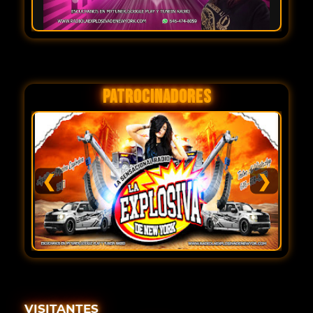
PATROCINADORES
❮
❯
VISITANTES