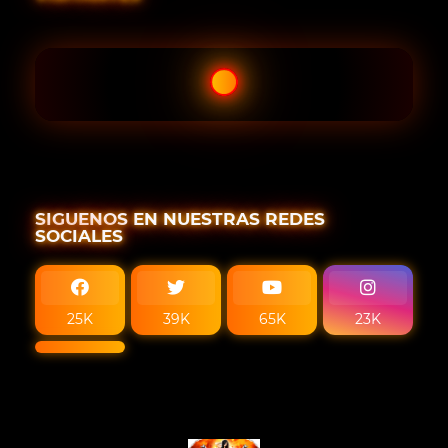
SIGUENOS EN NUESTRAS REDES
SOCIALES
25K
39K
65K
23K