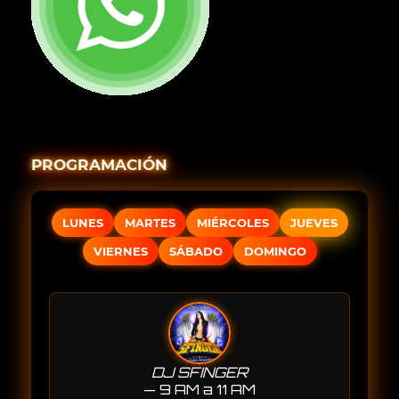
PROGRAMACIÓN
LUNES
MARTES
MIÉRCOLES
JUEVES
VIERNES
SÁBADO
DOMINGO
DJ SFINGER
— 9 AM a 11 AM