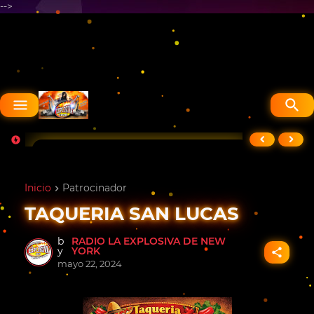
-->
RADIO LA EXPLOSIVA DE NEW YORK
⟨
⟩
MARY CORDERO LUNES A SABADOS DE 5:00pm A 7:00pm Horario De New York
Inicio
Patrocinador
TAQUERIA SAN LUCAS
b
RADIO LA EXPLOSIVA DE NEW
y
YORK
mayo 22, 2024